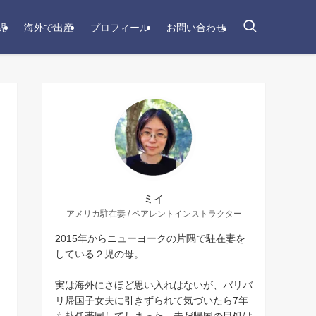
児
海外で出産
プロフィール
お問い合わせ
ミイ
アメリカ駐在妻 / ペアレントインストラクター
2015年からニューヨークの片隅で駐在妻を
している２児の母。
実は海外にさほど思い入れはないが、バリバ
リ帰国子女夫に引きずられて気づいたら7年
も赴任帯同してしまった。未だ帰国の目処は