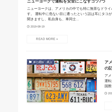
ニューヨークで運転を安全にこなすコツ7つ
ニューヨークは、アメリカの中でも特に無茶なドライ
す。 運転中に危ない目に遭ったという話は耳にタコ
聞きますし、私自身も、車同士...
2019-08-19
ア
車の運転・購入
の
アメ
運転
国際
20