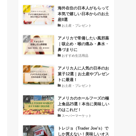
海外在住の日本人がもらって
本気で嬉しい日本からのお土
産8選
お土産・プレゼント
アメリカで常備したい風邪薬
｜咳止め・喉の痛み・鼻水・
鼻づまりに
おすすめ生活用品
アメリカ人に人気の日本のお
菓子12選｜お土産やプレゼン
トに最適！
お土産・プレゼント
アメリカのホールフーズの極
上食品25選！本当に美味しい
のはこれだ！
スーパーマーケット
トレジョ（Trader Joe’s）で
しか買えない！美味しいオス