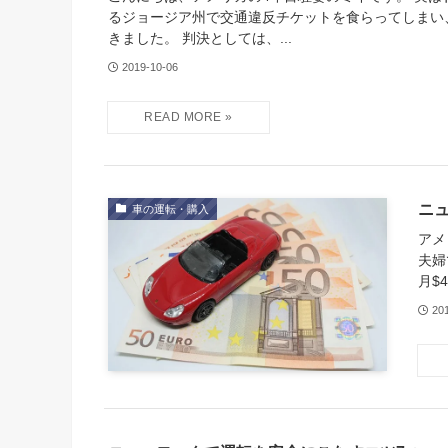
るジョージア州で交通違反チケットを食らってしまい
きました。 判決としては、...
2019-10-06
ニ
車の運転・購入
アメ
夫婦
月$
20