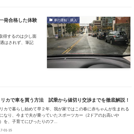
一発合格した体験
車の運転・購入
取得するのは少し面
優遇はされず、筆記
メリカで車を買う方法 試乗から値切り交渉までを徹底解説！
リカで暮らし始めて早２年、我が家ではこの春に赤ちゃんが生まれる
になり、今まで夫が乗っていたスポーツカー（2ドアのお高いや
）を、子育てにぴったりのフ...
17-01-15