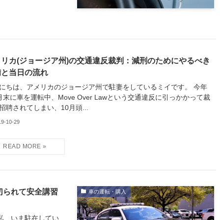
メリカ(ジョージア州)の交通違反裁判：減刑のためにやるべき
備と当日の流れ
にちは、アメリカのジョージア州で駐妻をしているミイです。 今年
月末に車を運転中、Move Over Lawという交通違反に引っかかって裁
招聘されてしまい、10月頭...
19-10-29
切られて安全講習
車の運転・購入
私、いま駐在してい