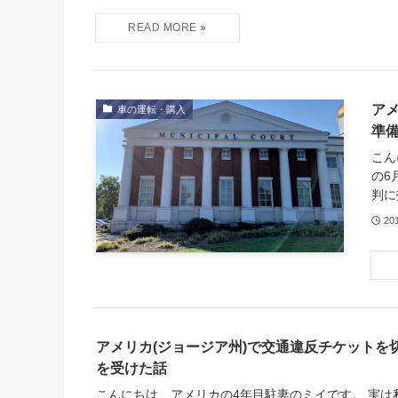
ア
車の運転・購入
準
こん
の6
判に
20
アメリカ(ジョージア州)で交通違反チケットを
を受けた話
こんにちは、アメリカの4年目駐妻のミイです。 実は