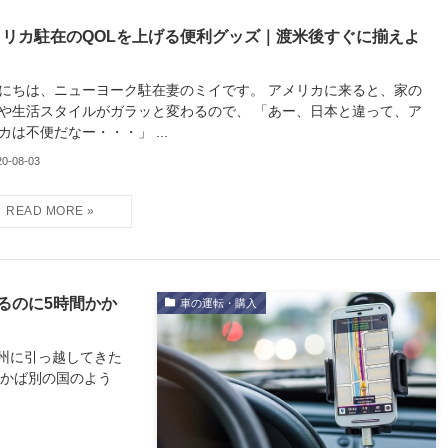
メリカ駐在のQOLを上げる便利グッズ｜渡米後すぐに揃えよ
！
にちは、ニューヨーク駐在妻のミイです。 アメリカに来ると、家の
や生活スタイルがガラッと変わるので、 「あー、日本と違って、ア
カは不便だなー・・・」 ...
20-08-03
るのに5時間かか
車の運転・購入
州に引っ越してきた
なかば別の国のよう