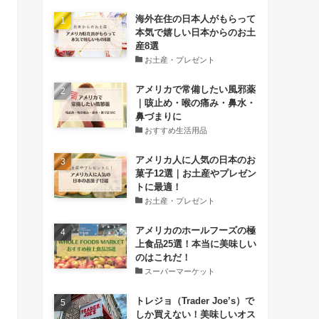
海外在住の日本人がもらって
本気で嬉しい日本からのお土
産8選
お土産・プレゼント
アメリカで常備したい風邪薬
｜咳止め・喉の痛み・鼻水・
鼻づまりに
おすすめ生活用品
アメリカ人に人気の日本のお
菓子12選｜お土産やプレゼン
トに最適！
お土産・プレゼント
アメリカのホールフーズの極
上食品25選！本当に美味しい
のはこれだ！
スーパーマーケット
トレジョ（Trader Joe’s）で
しか買えない！美味しいオス