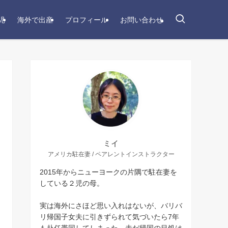
児
海外で出産
プロフィール
お問い合わせ
ミイ
アメリカ駐在妻 / ペアレントインストラクター
2015年からニューヨークの片隅で駐在妻を
している２児の母。
実は海外にさほど思い入れはないが、バリバ
リ帰国子女夫に引きずられて気づいたら7年
も赴任帯同してしまった。未だ帰国の目処は