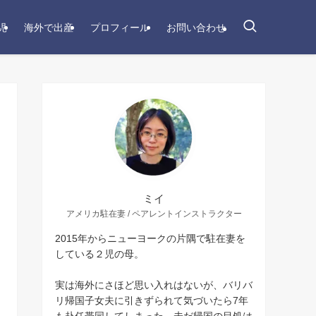
児
海外で出産
プロフィール
お問い合わせ
ミイ
アメリカ駐在妻 / ペアレントインストラクター
2015年からニューヨークの片隅で駐在妻を
している２児の母。
実は海外にさほど思い入れはないが、バリバ
リ帰国子女夫に引きずられて気づいたら7年
も赴任帯同してしまった。未だ帰国の目処は